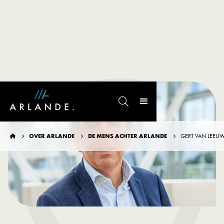
G

OVER ARLANDE
DE MENS ACHTER ARLANDE
GERT VAN LEEU



