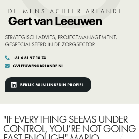
DE MENS ACHTER ARLANDE
Gert van Leeuwen
STRATEGISCH ADVIES, PROJECTMANAGEMENT,
GESPECIALISEERD IN DE ZORGSECTOR
+31 6 81 97 10 74

GVLEEUWEN@ARLANDE.NL

BEKIJK MIJN LINKEDIN PROFIEL
"IF EVERYTHING SEEMS UNDER
CONTROL, YOU’RE NOT GOING
FAST ENOUGH" MARIO