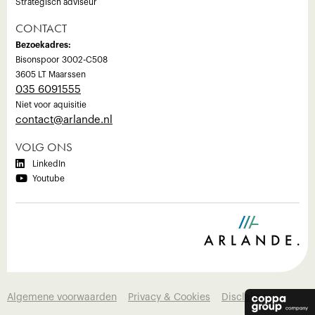
Strategisch adviseur
CONTACT
Bezoekadres:
Bisonspoor 3002-C508
3605 LT Maarssen
035 6091555
Niet voor aquisitie
‍contact@arlande.nl
VOLG ONS

LinkedIn

Youtube
Algemene voorwaarden
Privacy & Cookies
Disclaimer