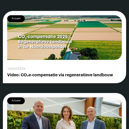
Actueel
14
JULY
2026
Video: CO₂e-compensatie via regeneratieve landbouw
Actueel