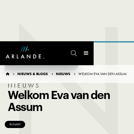
N

TERUG NAAR OVERZICHT
NIEUWS & BLOGS
NIEUWS
WELKOM EVA VAN DEN ASSUM




NIEUWS
Welkom Eva van den
Assum
Actueel