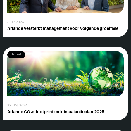
6
JULY
2026
Arlande versterkt management voor volgende groeifase
Actueel
29
JUNE
2026
Arlande CO₂e-footprint en klimaatactieplan 2025