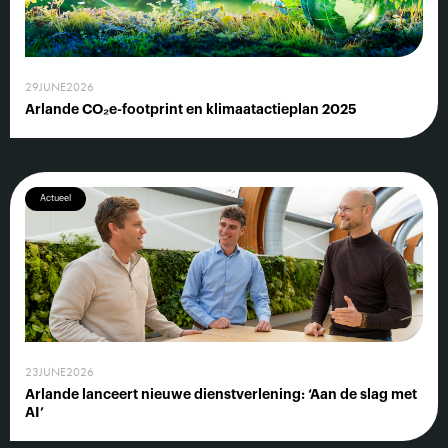
29
JUNE
2026
Arlande CO₂e-footprint en klimaatactieplan 2025
Actueel
23
JUNE
2026
Arlande lanceert nieuwe dienstverlening: ‘Aan de slag met
AI’