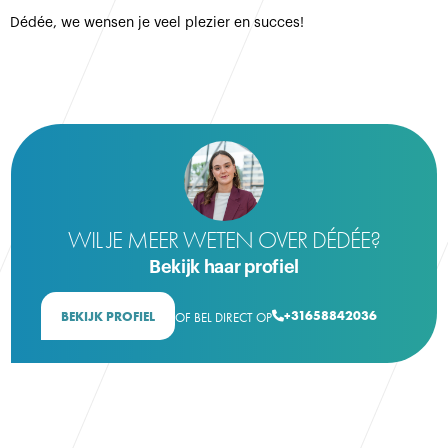
Dédée, we wensen je veel plezier en succes!
WIL JE MEER WETEN OVER DÉDÉE?
Bekijk haar profiel
+31658842036
BEKIJK PROFIEL
OF BEL DIRECT OP
