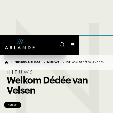
N

TERUG NAAR OVERZICHT
NIEUWS & BLOGS
NIEUWS
WELKOM DÉDÉE VAN VELSEN




NIEUWS
Welkom Dédée van
Velsen
Actueel