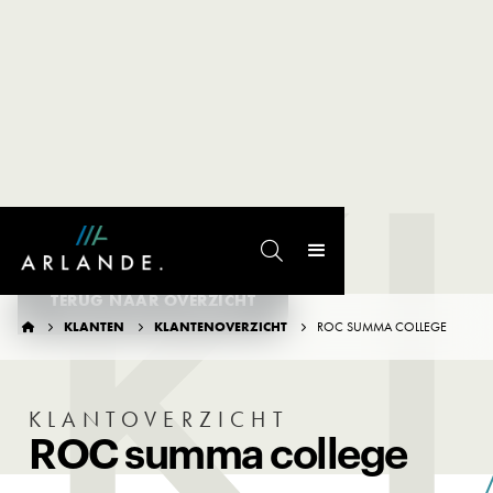
K

TERUG NAAR OVERZICHT
KLANTEN
KLANTENOVERZICHT
ROC SUMMA COLLEGE




KLANTOVERZICHT
ROC summa college