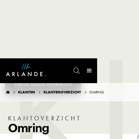
K

TERUG NAAR OVERZICHT
KLANTEN
KLANTENOVERZICHT
OMRING




KLANTOVERZICHT
Omring