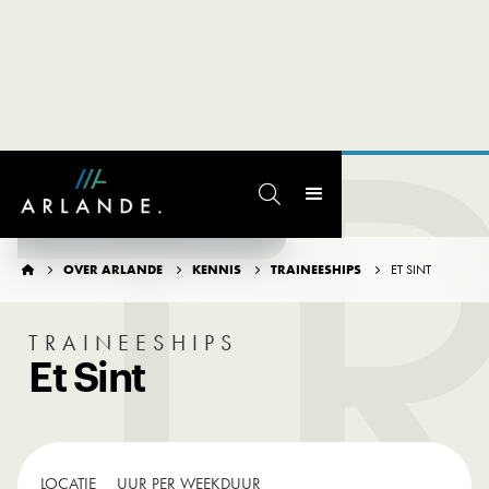
T

TERUG NAAR OVERZICHT
OVER ARLANDE
KENNIS
TRAINEESHIPS
ET SINT





TRAINEESHIPS
Et Sint
LOCATIE
UUR PER WEEK
DUUR