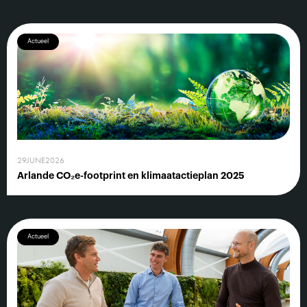
Actueel
29
JUNE
2026
Arlande CO₂e-footprint en klimaatactieplan 2025
Actueel