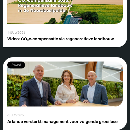
14
JULY
2026
Video: CO₂e-compensatie via regeneratieve landbouw
Actueel
6
JULY
2026
Arlande versterkt management voor volgende groeifase