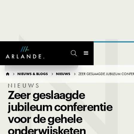
N

TERUG NAAR OVERZICHT
NIEUWS & BLOGS
NIEUWS
ZEER GESLAAGDE JUBILEUM CONFE




NIEUWS
Zeer geslaagde
jubileum conferentie
voor de gehele
onderwijsketen